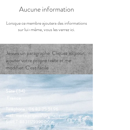
Aucune information
Lorsque ce membre ajoutera des informations
sur lui-même, vous les verrez ici.
Je suis un paragraphe. Cliquez ici pour
ajouter votre propre texte et me
modifier. C'est facile.
Sète (34)
France
Téléphone :
06 82 25 51 96
mail:
marta.project7@gmail.com
SIRET:
88311793900016