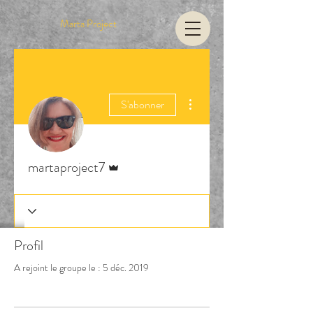
Marta Project
Plus d'actions
S'abonner
Administrateur
martaproject7
Profil
A rejoint le groupe le : 5 déc. 2019